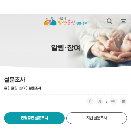
본문 바로가기
통합검색 열
전체
알림·참여
설문조사
홈
>
알림·참여
>
설문조사
페이스북 공유하기
트위터 공유하기
URL 복사
프린트 하기
진행중인 설문조사
지난 설문조사