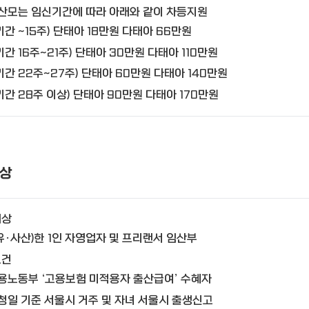
 산모는 임신기간에 따라 아래와 같이 차등지원
기간 ~15주) 단태아 18만원 다태아 66만원
기간 16주~21주) 단태아 30만원 다태아 110만원
기간 22주~27주) 단태아 60만원 다태아 140만원
기간 28주 이상) 단태아 90만원 다태아 170만원
상
대상
유·사산)한 1인 자영업자 및 프리랜서 임산부
요건
용노동부 ‘고용보험 미적용자 출산급여’ 수혜자
청일 기준 서울시 거주 및 자녀 서울시 출생신고