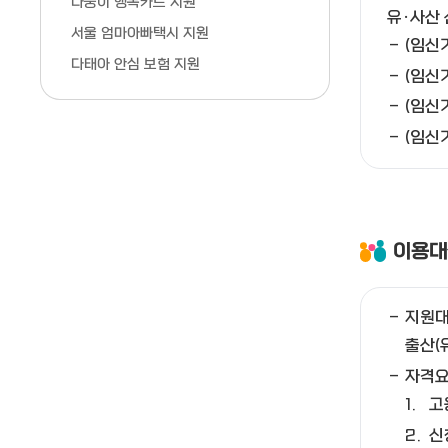
다둥이 행복카드 지원
유·사산
서울 엄마아빠택시 지원
(임신
다태아 안심 보험 지원
(임신
(임신
(임신
이용대
지원
출산(
자격
고
신