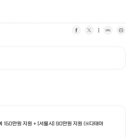
페이스북 공유하기
트위터 공유하기
URL 복사
프린트 하기
 150만원 지원 + [서울시] 90만원 지원 (※다태아