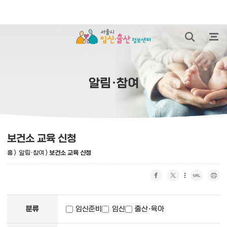
본문 바로가기
통합검색 열
전체
알림·참여
보건소 교육 신청
홈
>
알림·참여
>
보건소 교육 신청
페이스북 공유하기
트위터 공유하기
URL 복사
프린트 하기
페이지 검색
분류
임신준비
임신
출산·육아