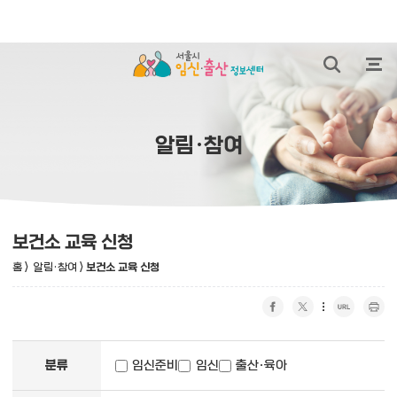
본문 바로가기
통합검색 열
전체
알림·참여
보건소 교육 신청
홈
>
알림·참여
>
보건소 교육 신청
페이스북 공유하기
트위터 공유하기
URL 복사
프린트 하기
페이지 검색
분류
임신준비
임신
출산·육아