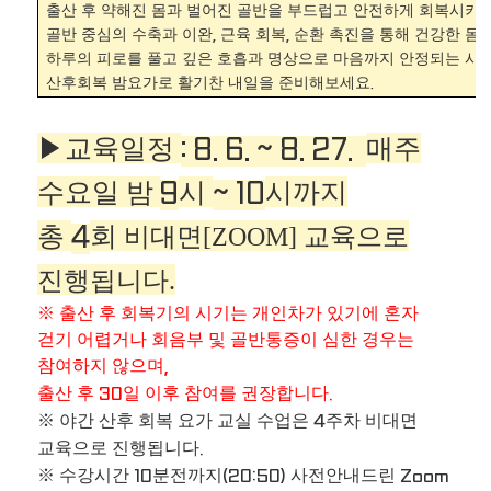
출산 후 약해진 몸과 벌어진 골반을 부드럽고 안전하게 회복시키
골반 중심의 수축과 이완
근육 회복
순환 촉진을 통해 건강한 몸
,
,
하루의 피로를 풀고 깊은 호흡과 명상으로 마음까지 안정되는 시
산후회복 밤요가로 활기찬 내일을 준비해보세요
.
▶
교육일정
매주
: 8. 6. ~ 8. 27.
수요일
밤
시
시까지
9
~ 10
총
회
비대면
[ZOOM]
교육으로
4
진행됩니다
.
※
출산 후 회복기의 시기는 개인차가 있기에 혼자
걷기 어렵거나 회음부 및 골반통증이 심한 경우는
참여하지 않으며
,
출산 후
일 이후 참여를 권장합니다
30
.
※
야간 산후 회복 요가 교실 수업은
주차 비대면
4
교육으로 진행됩니다
.
※
수강시간
분전까지
사전안내드린
10
(20:50)
Zoom