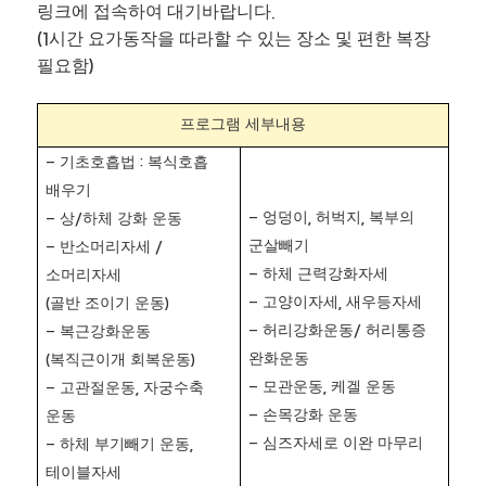
링크에 접속하여 대기바랍니다
.
시간 요가동작을 따라할 수 있는 장소 및 편한 복장
(1
필요함
)
프로그램 세부내용
기초호흡법
복식호흡
-
:
배우기
엉덩이
허벅지
복부의
상
하체 강화 운동
-
,
,
-
/
군살빼기
반소머리자세
-
/
하체 근력강화자세
소머리자세
-
고양이자세
새우등자세
골반 조이기 운동
-
,
(
)
허리강화운동
허리통증
복근강화운동
-
/
-
완화운동
복직근이개 회복운동
(
)
모관운동
케겔 운동
고관절운동
자궁수축
-
,
-
,
손목강화 운동
운동
-
심즈자세로 이완 마무리
하체 부기빼기 운동
-
-
,
테이블자세